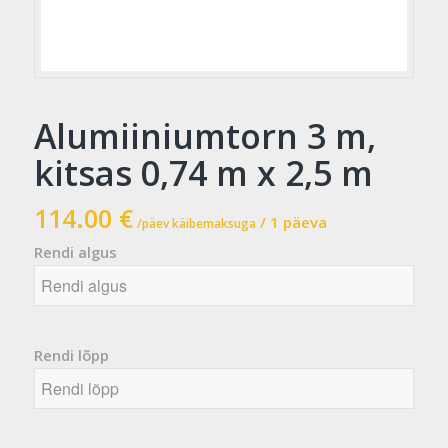
Alumiiniumtorn 3 m,
kitsas 0,74 m x 2,5 m
114.00
€
/ 1 päeva
/päev käibemaksuga
Rendi algus
Rendi algus
August
2026
Rendi lõpp
E
T
K
N
R
L
P
27
28
29
30
31
1
2
3
4
5
6
7
8
9
Rendi lõpp