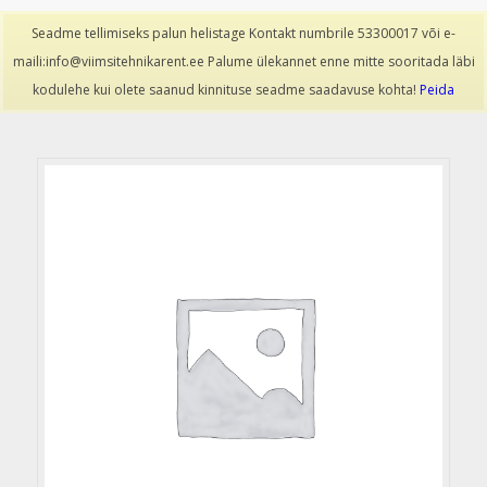
info@viimsitehnikarent.ee
|
(+372) 53300017
Seadme tellimiseks palun helistage Kontakt numbrile 53300017 või e-
maili:info@viimsitehnikarent.ee Palume ülekannet enne mitte sooritada läbi
kodulehe kui olete saanud kinnituse seadme saadavuse kohta!
Peida