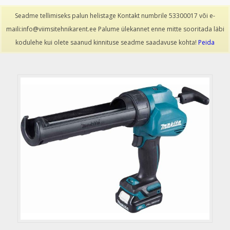
info@viimsitehnikarent.ee
|
(+372) 53300017
Seadme tellimiseks palun helistage Kontakt numbrile 53300017 või e-
maili:info@viimsitehnikarent.ee Palume ülekannet enne mitte sooritada läbi
kodulehe kui olete saanud kinnituse seadme saadavuse kohta!
Peida