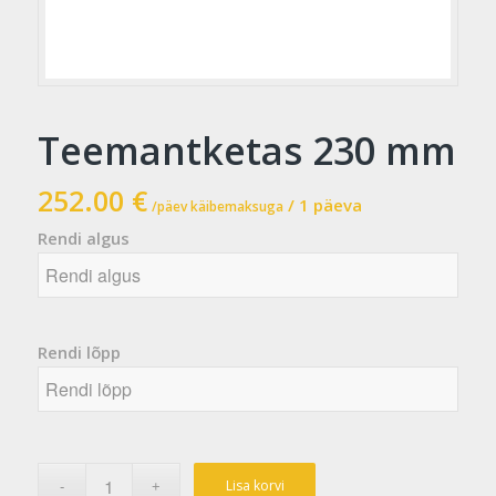
Teemantketas 230 mm
252.00
€
/ 1 päeva
/päev käibemaksuga
Rendi algus
Rendi algus
August
2026
Rendi lõpp
E
T
K
N
R
L
P
27
28
29
30
31
1
2
3
4
5
6
7
8
9
Rendi lõpp
August
10
11
12
13
14
15
16
2026
Lisa korvi
17
18
19
20
21
22
23
E
T
K
N
R
L
P