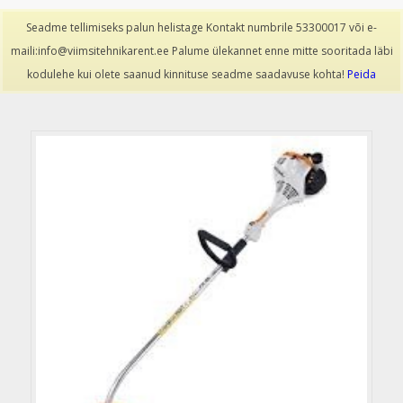
info@viimsitehnikarent.ee
|
(+372) 53300017
Seadme tellimiseks palun helistage Kontakt numbrile 53300017 või e-
maili:info@viimsitehnikarent.ee Palume ülekannet enne mitte sooritada läbi
kodulehe kui olete saanud kinnituse seadme saadavuse kohta!
Peida